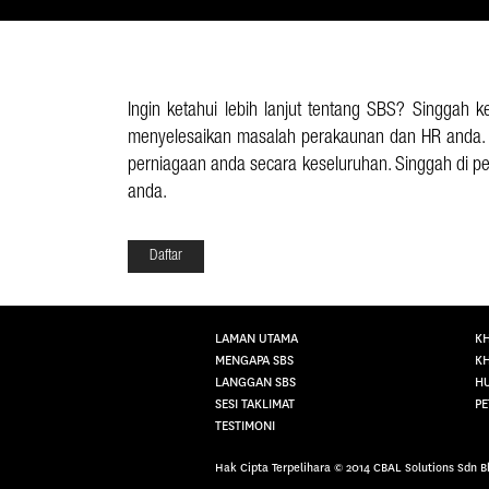
Ingin ketahui lebih lanjut tentang SBS? Singgah
menyelesaikan masalah perakaunan dan HR anda. 
perniagaan anda secara keseluruhan. Singgah di pe
anda.
LAMAN UTAMA
KH
MENGAPA SBS
KH
LANGGAN SBS
HU
SESI TAKLIMAT
PE
TESTIMONI
Hak Cipta Terpelihara © 2014 CBAL Solutions Sdn 